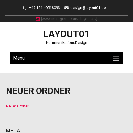
+49 151 40518093
design@layout01.de
[www.instagram.com/_layout01/]
LAYOUT01
KommunikationsDesign
Menu
NEUER ORDNER
Neuer Ordner
META