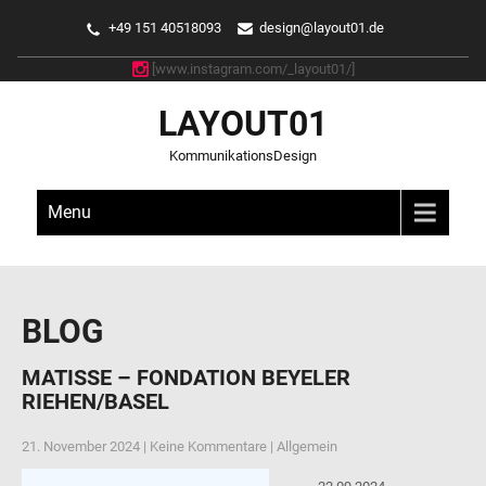
+49 151 40518093
design@layout01.de
[www.instagram.com/_layout01/]
LAYOUT01
KommunikationsDesign
Menu
BLOG
MATISSE – FONDATION BEYELER
RIEHEN/BASEL
21. November 2024
|
Keine Kommentare
|
Allgemein