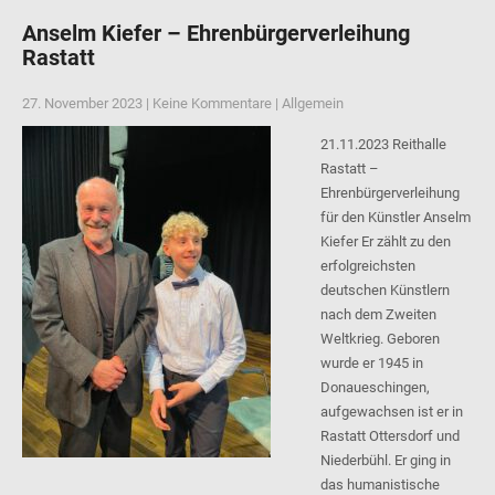
Anselm Kiefer – Ehrenbürgerverleihung
Rastatt
27. November 2023
|
Keine Kommentare
|
Allgemein
21.11.2023 Reithalle
Rastatt –
Ehrenbürgerverleihung
für den Künstler Anselm
Kiefer Er zählt zu den
erfolgreichsten
deutschen Künstlern
nach dem Zweiten
Weltkrieg. Geboren
wurde er 1945 in
Donaueschingen,
aufgewachsen ist er in
Rastatt Ottersdorf und
Niederbühl. Er ging in
das humanistische