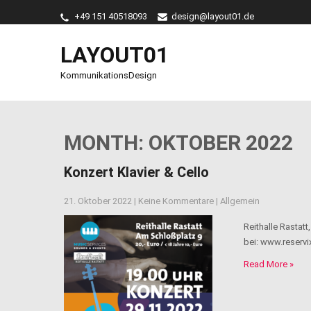
+49 151 40518093
design@layout01.de
LAYOUT01
KommunikationsDesign
MONTH:
OKTOBER 2022
Konzert Klavier & Cello
21. Oktober 2022
|
Keine Kommentare
|
Allgemein
Reithalle Rastatt
bei: www.reservi
Read More »