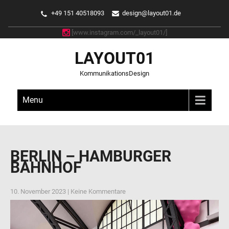
+49 151 40518093
design@layout01.de
[www.instagram.com/_layout01/]
LAYOUT01
KommunikationsDesign
Menu
BERLIN – HAMBURGER
BAHNHOF
10. November 2023
|
Keine Kommentare