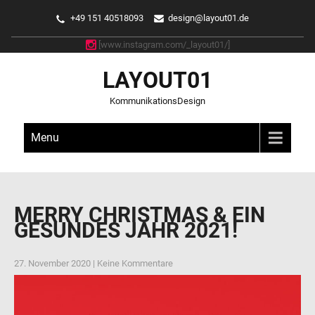
+49 151 40518093
design@layout01.de
[www.instagram.com/_layout01/]
LAYOUT01
KommunikationsDesign
Menu
MERRY CHRISTMAS & EIN
GESUNDES JAHR 2021!
27. November 2020
|
Keine Kommentare