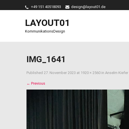
+49 151 40518093
design@layout01.de
LAYOUT01
KommunikationsDesign
IMG_1641
Published
27. November 2023
at
1920 × 2560
in
Anselm Kiefer
←
Previous