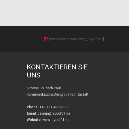
[www.instagram.com/_layout01/]
KONTAKTIEREN SIE
UNS
Simone Gollbach-Paul
KommunikationsDesign 76437 Rastatt
Phone:
+49 151 40518093
Email:
design@layout01.de
Website:
www.layout01.de