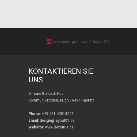
[www.instagram.com/_layout01/]
KONTAKTIEREN SIE
UNS
Simone Gollbach-Paul
KommunikationsDesign 76437 Rastatt
Phone:
+49 151 40518093
Email:
design@layout01.de
Website:
www.layout01.de