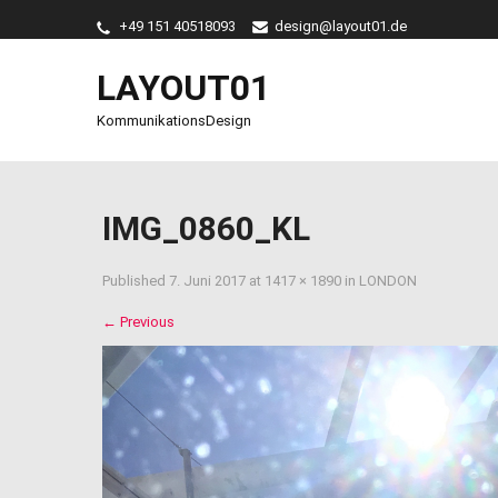
+49 151 40518093
design@layout01.de
LAYOUT01
KommunikationsDesign
IMG_0860_KL
Published
7. Juni 2017
at
1417 × 1890
in
LONDON
←
Previous